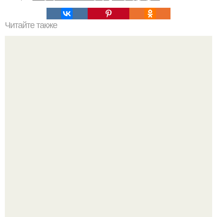
Читайте также
Сколько сохнут обои на флизелиновой основе после
поклейки. Когда высохнет клей?