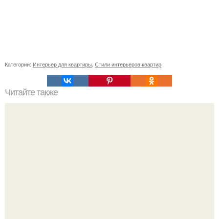
Категории:
Интерьер для квартиры
,
Стили интерьеров квартир
Читайте также
8 зданий Петербурга эпохи барокко.