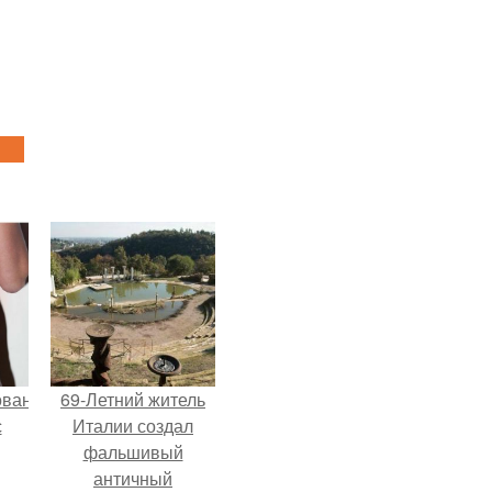
ованные
69-Летний житель
с
Италии создал
фальшивый
античный