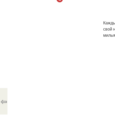
Кажды
свой 
милым
⇦