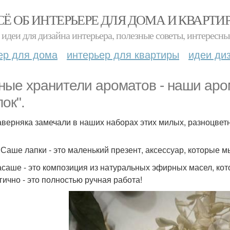
СЁ ОБ ИНТЕРЬЕРЕ ДЛЯ ДОМА И КВАРТИ
идеи для дизайна интерьера, полезные советы, интересны
ер для дома
интерьер для квартиры
идеи ди
ные хранители ароматов - наши аро
ок".
аверняка замечали в наших наборах этих милых, разноцветн
Саше лапки - это маленький презент, аксессуар, которые м
саше - это композиция из натуральных эфирных масел, кот
гично - это полностью ручная работа!