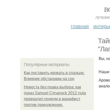
В
лучшие 
главная
интерь
Тай
"Лап
Вы, н
Популярные материалы
Наши 
Как поставить кровать в спальне.
Влияние обстановки на сон
Арома
анало
Невеста без права выбора: как
показ Samuel Cirnansck 2012 года
превратил подиум в манифест
против принуждения.