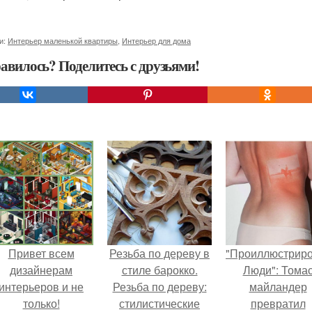
и:
Интерьер маленькой квартиры
,
Интерьер для дома
авилось? Поделитесь с друзьями!
Привет всем
Резьба по дереву в
"Проиллюстрир
дизайнерам
стиле барокко.
Люди": Тома
интерьеров и не
Резьба по дереву:
майландер
только!
стилистические
превратил