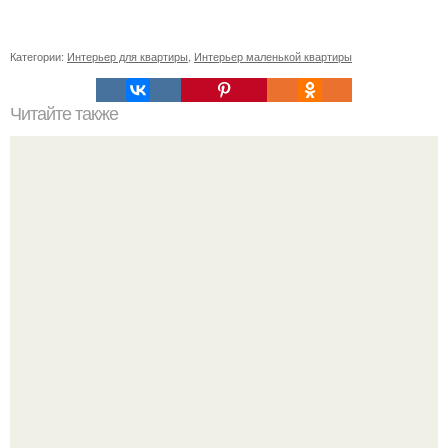
Категории:
Интерьер для квартиры
,
Интерьер маленькой квартиры
Читайте также
Сколько сохнут обои на флизелиновой основе после
поклейки. Когда высохнет клей?