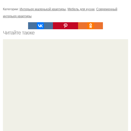
Категории:
Интерьер маленькой квартиры
,
Мебель для кухни
,
Современный
интерьер квартиры
Читайте также
Ваза из бутылки. Приступаем к уроку