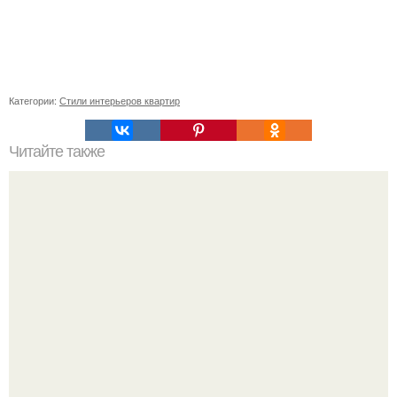
Категории:
Стили интерьеров квартир
Читайте также
Неправильное размещение картин. 5 ошибок
размещения картин на стенах