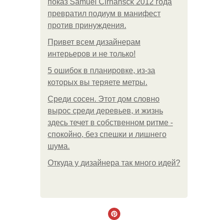
показ Samuel Cirnansck 2012 года
превратил подиум в манифест
против принуждения.
Привет всем дизайнерам
интерьеров и не только!
5 ошибок в планировке, из-за
которых вы теряете метры.
Среди сосен. Этот дом словно
вырос среди деревьев, и жизнь
здесь течет в собственном ритме -
спокойно, без спешки и лишнего
шума.
Откуда у дизайнера так много идей?