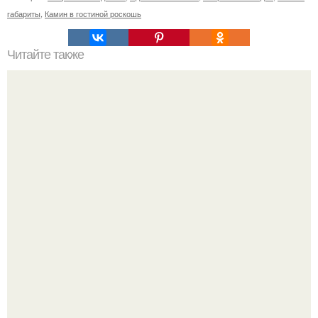
габариты
,
Камин в гостиной роскошь
Читайте также
Снова в моде: ретро стиль 60-Х в интерьере.