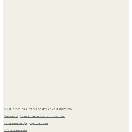
Кёнигсберг. Интерьер дома студенческого братства
"Германия".
Опишите интерьер кухни в 2-3 словах.
© 2026 Всё об интерьере для дома и квартиры
Контакты
Пользовательское соглашение
Политика конфидециальности
Обратная связь