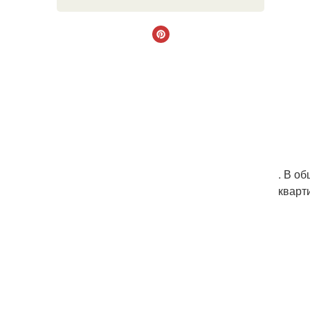
. В о
кварт