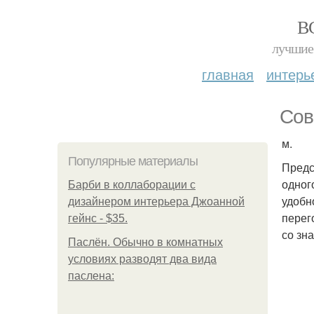
В
лучшие 
главная
интерь
Сов
м.
Популярные материалы
Предс
одног
Барби в коллаборации с
удобн
дизайнером интерьера Джоанной
перег
гейнс - $35.
со зн
Паслён. Обычно в комнатных
условиях разводят два вида
паслена: