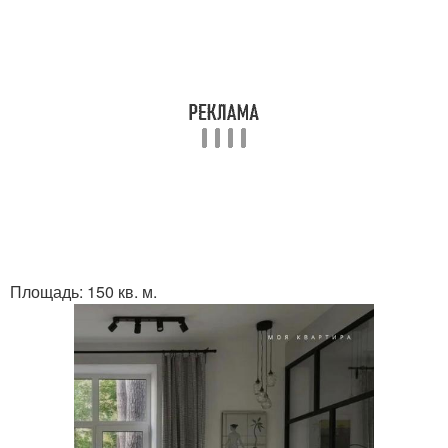
Площадь: 150 кв. м.