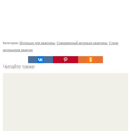
Категории:
Интерьер для квартиры
,
Современный интерьер квартиры
,
Стили
интерьеров квартир
Читайте также
Неправильное размещение картин. 5 ошибок
размещения картин на стенах