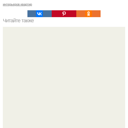
интерьеров квартир
Читайте также
Сколько сохнут обои на флизелиновой основе после
поклейки. Когда высохнет клей?