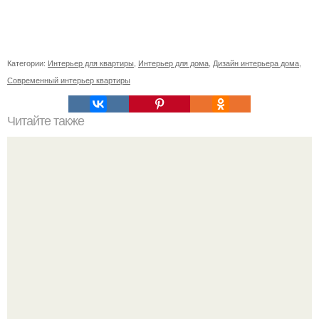
Категории:
Интерьер для квартиры
,
Интерьер для дома
,
Дизайн интерьера дома
,
Современный интерьер квартиры
Читайте также
Васту - шастра. Золотые правила для дома.