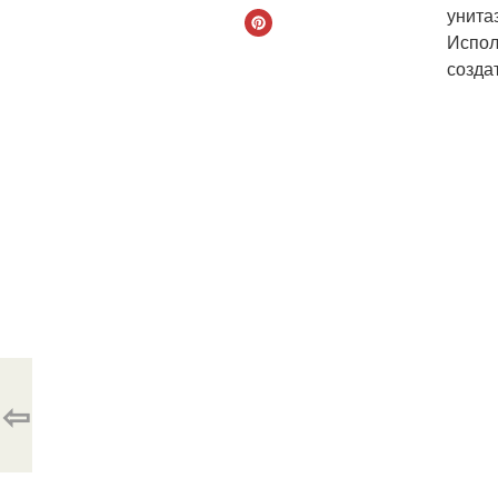
унита
Испол
созда
⇦