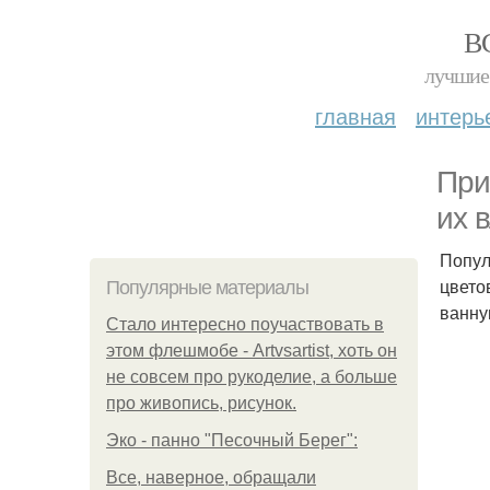
В
лучшие 
главная
интерь
При
их 
Попул
цвето
Популярные материалы
ванну
Стало интересно поучаствовать в
этом флешмобе - Artvsartist, хоть он
не совсем про рукоделие, а больше
про живопись, рисунок.
Эко - панно "Песочный Берег":
Все, наверное, обращали