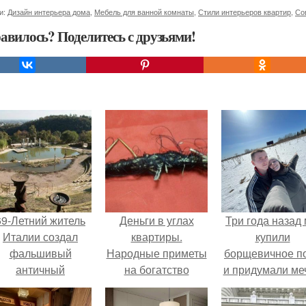
и:
Дизайн интерьера дома
,
Мебель для ванной комнаты
,
Стили интерьеров квартир
,
Со
авилось? Поделитесь с друзьями!
69-Летний житель
Деньги в углах
Три года назад
Италии создал
квартиры.
купили
фальшивый
Народные приметы
борщевичное п
античный
на богатство
и придумали меч
амфитеатр и
долгое время