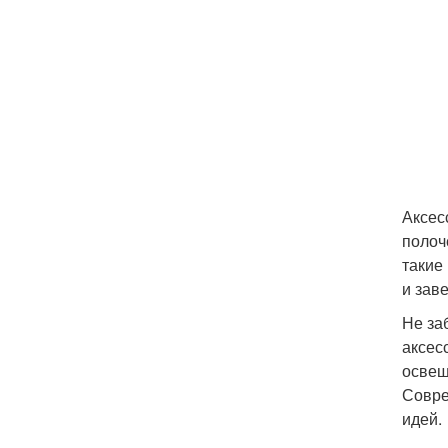
Аксес
полоч
такие
и зав
Не за
аксес
освещ
Совре
идей.