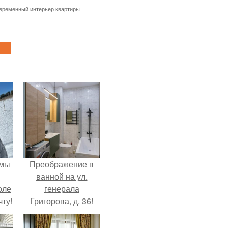
временный интерьер квартиры
 мы
Преображение в
ванной на ул.
оле
генерала
ту!
Григорова, д. 36!