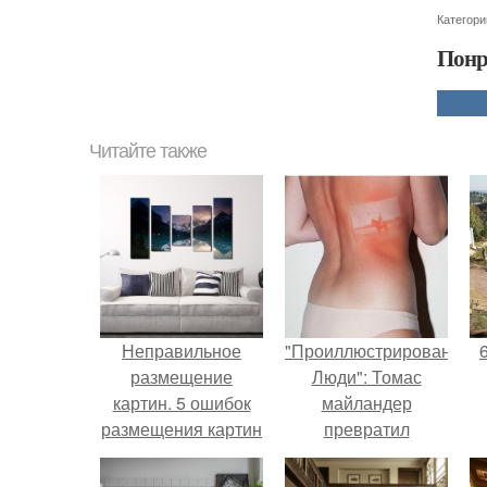
Категори
Понр
Читайте также
Неправильное
"Проиллюстрированные
размещение
Люди": Томас
картин. 5 ошибок
майландер
размещения картин
превратил
на стенах
солнечные ожоги в
арт - объект.