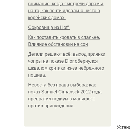
внимание, когда смотрели дорамы,
на то, как почти идеально чисто в
корейских домах.
Сокровища из Hoff.
Как поставить кровать в спальне.
Влияние обстановки на сон
Детали решают всё: выход приянки
чопры на показе Dior обернулся
шквалом критики из-за небрежного
пошива.
Невеста без права выбора: как
показ Samuel Cirnansck 2012 года
превратил подиум в манифест
против принуждения.
Устан