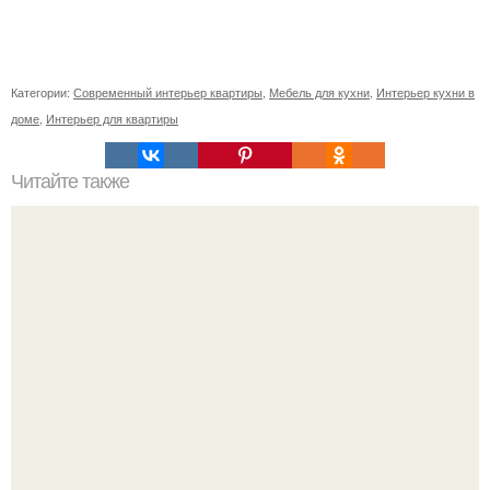
Категории:
Современный интерьер квартиры
,
Мебель для кухни
,
Интерьер кухни в
доме
,
Интерьер для квартиры
Читайте также
Резьба по дереву в стиле барокко. Резьба по дереву:
стилистические направления и характерные узоры.