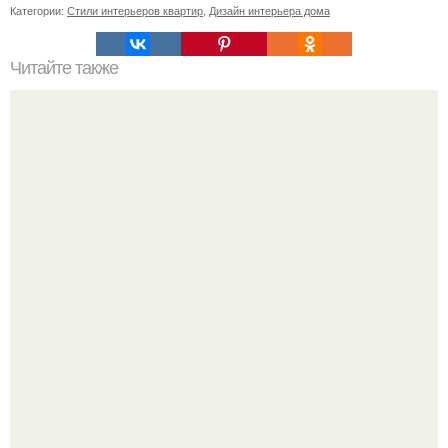
Категории:
Стили интерьеров квартир
,
Дизайн интерьера дома
Читайте также
Неправильное размещение картин. 5 ошибок
размещения картин на стенах