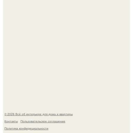
5 ошибок в планировке, из-за которых вы теряете метры.
"Проиллюстрированные Люди": Томас майландер
превратил солнечные ожоги в арт - объект.
© 2026 Всё об интерьере для дома и квартиры
Контакты
Пользовательское соглашение
Политика конфидециальности