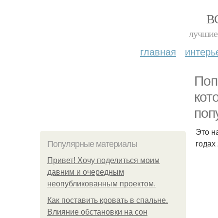
В
лучшие 
главная
интерь
Поп
кот
поп
Это н
годах
Популярные материалы
Привет! Хочу поделиться моим
давним и очередным
неопубликованным проектом.
Как поставить кровать в спальне.
Влияние обстановки на сон