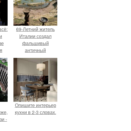
всё:
69-Летний житель
и
Италии создал
зе
фальшивый
я
античный
ки
амфитеатр и
го
долгое время
успешно выдавал
его за настоящее
историческое
наследие.
Опишите интерьер
иже,
кухни в 2-3 словах.
зи -