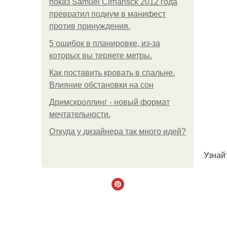
показ Samuel Cirnansck 2012 года
превратил подиум в манифест
против принуждения.
5 ошибок в планировке, из-за
которых вы теряете метры.
Как поставить кровать в спальне.
Влияние обстановки на сон
Дримскроллинг - новый формат
мечтательности.
Откуда у дизайнера так много идей?
Узнай