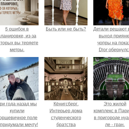
5 ошибок в
Быть или не быть?
Детали решают 
планировке, из-за
выход приянк
оторых вы теряете
чопры на пока
метры.
Dior обернулс
шквалом крити
из-за небрежно
пошива.
ри года назад мы
Кёнигсберг.
Это жилой
купили
Интерьер дома
комплекс в Пар
орщевичное поле
студенческого
в пригороде нуа
 придумали мечту!
братства
ле - гран.