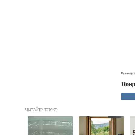
Категори
Понр
Читайте также