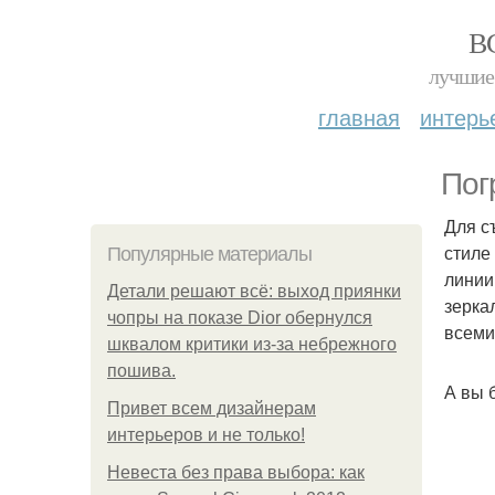
В
лучшие 
главная
интерь
Пог
Для с
стиле
Популярные материалы
линии
Детали решают всё: выход приянки
зерка
чопры на показе Dior обернулся
всеми
шквалом критики из-за небрежного
пошива.
А вы 
Привет всем дизайнерам
интерьеров и не только!
Невеста без права выбора: как