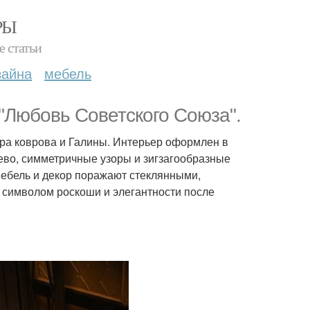
РЫ
е статьи
зайна
мебель
 "Любовь Советского Союза".
ира коврова и Галины. Интерьер оформлен в
рево, симметричные узоры и зигзагообразные
мебель и декор поражают стеклянными,
л символом роскоши и элегантности после