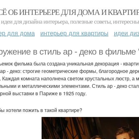
СЁ ОБ ИНТЕРЬЕРЕ ДЛЯ ДОМА И КВАРТИ
идеи для дизайна интерьера, полезные советы, интересны
ер для дома
интерьер для квартиры
идеи ди
ружение в стиль ар - деко в фильме
ъемок фильма была создана уникальная декорация - кварт
 ар - деко: строгие геометрические формы, благородное де
. Каждая комната наполнена светом хрустальных люстр, а 
льными и металлическими элементами. Стиль ар - деко ста
рной выставки в Париже в 1925 году.
бы хотели пожить в такой квартире?