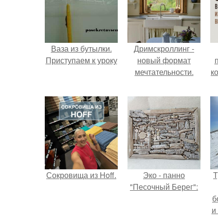
Ваза из бутылки.
Дримскроллинг -
Приступаем к уроку
новый формат
мечтательности.
к
Сокровища из Hoff.
Эко - панно
Т
"Песочный Берег":
б
и