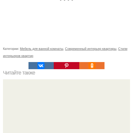
Категории:
Мебель для ванной комнаты
,
Современный интерьер квартиры
,
Стили
интерьеров квартир
Читайте также
Сколько сохнут обои на флизелиновой основе после