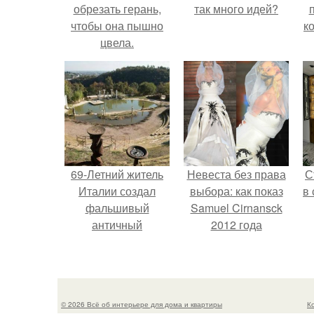
обрезать герань,
так много идей?
чтобы она пышно
к
цвела.
69-Летний житель
Невеста без права
С
Италии создал
выбора: как показ
в
фальшивый
Samuel Cirnansck
античный
2012 года
амфитеатр и
превратил подиум
долгое время
в манифест против
успешно выдавал
принуждения.
его за настоящее
© 2026 Всё об интерьере для дома и квартиры
К
историческое