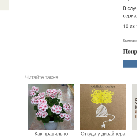
В слу
сериа
10 из
Категори
Понр
Читайте также
Как правильно
Откуда у дизайнера