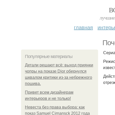
В
лучшие 
главная
интерь
Поч
Сериа
Популярные материалы
Режис
Детали решают всё: выход приянки
извес
чопры на показе Dior обернулся
Дейст
шквалом критики из-за небрежного
отрезк
пошива.
Привет всем дизайнерам
интерьеров и не только!
Невеста без права выбора: как
показ Samuel Cirnansck 2012 года