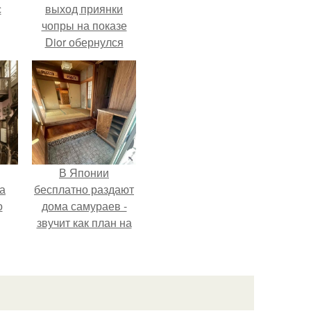
с
выход приянки
чопры на показе
Dior обернулся
и в
шквалом критики
из-за небрежного
пошива.
В Японии
а
бесплатно раздают
о
дома самураев -
звучит как план на
новую жизнь.