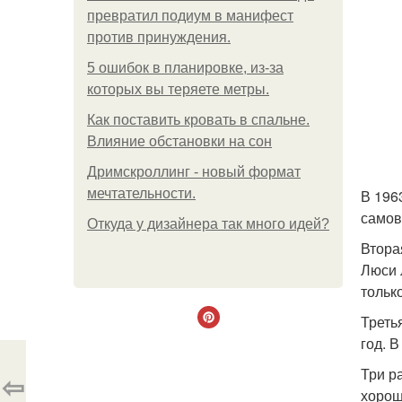
превратил подиум в манифест
против принуждения.
5 ошибок в планировке, из-за
которых вы теряете метры.
Как поставить кровать в спальне.
Влияние обстановки на сон
Дримскроллинг - новый формат
мечтательности.
В 196
самов
Откуда у дизайнера так много идей?
Втора
Люси 
тольк
Треть
год. 
Три р
⇦
хорош