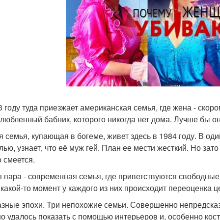
3 году туда приезжает американская семья, где жена - скоро
любленный бабник, которого никогда нет дома. Лучше бы она
я семья, купающая в богеме, живет здесь в 1984 году. В о
лью, узнает, что её муж гей. План ее мести жесткий. Но зато
о смеется.
я пара - современная семья, где приветствуются свободные
В какой-то момент у каждого из них происходит переоценка ц
азные эпохи. Три непохожие семьи. Совершенно непредск
о удалось показать с помощью интерьеров и, особенно кос