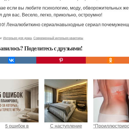
чае если вы любите психологию, моду, обворожительных же
л для вас. Весело, легко, прикольно, остроумно!
 10! Леналюбиткино сериалнавыходные сериал почемужен
и:
Интерьер для дома
,
Современный интерьер квартиры
авилось? Поделитесь с друзьями!
5 ошибок в
С наступление
"Проиллюстрир