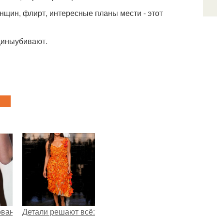
нщин, флирт, интересные планы мести - этот
щиныубивают.
ованные
Детали решают всё: