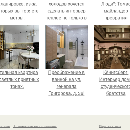
планировке, из-за
холодов хочется
Люди": Тома
оторых вы теряете
сделать интерьер
майландер
метры.
теплее не только в
превратил
визуальном плане.
солнечные ожог
арт - объект.
тильная квартира
Преображение в
Кёнигсберг.
 светлых приятных
ванной на ул.
Интерьер дом
тонах.
генерала
студенческог
Григорова, д. 36!
братства
"Германия".
онтакты
Пользовательское соглашение
Обратная связь