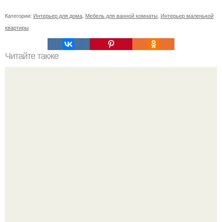
Категории:
Интерьер для дома
,
Мебель для ванной комнаты
,
Интерьер маленькой
квартиры
Читайте также
Сколько сохнут обои на флизелиновой основе после
поклейки. Когда высохнет клей?