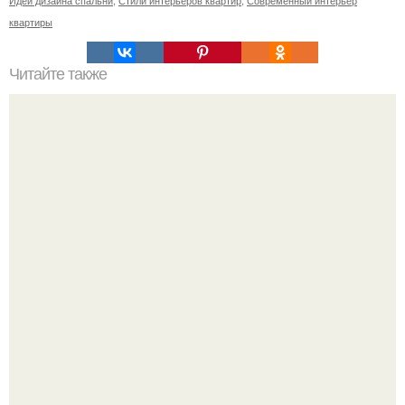
Идеи дизайна спальни
,
Стили интерьеров квартир
,
Современный интерьер
квартиры
Читайте также
Резьба по дереву в стиле барокко. Резьба по дереву:
стилистические направления и характерные узоры.