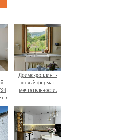
Дримскроллинг -
ой
новый формат
(24,
мечтательности.
) в