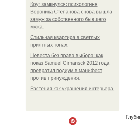
Круг замкнулся: психологиня
Вероника Степанова снова вышла
замуж за собственного бывшего
мужа.
Стильная квартира в светлых
приятных тонах.
Невеста без права выбора: как
показ Samuel Cirnansck 2012 года
превратил подиум в манифест
против принуждения.
Растения как украшения интерьера.
Глуби