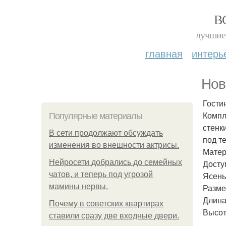
В
лучшие 
главная
интерь
Нов
Гости
Компл
Популярные материалы
стенк
В сети продолжают обсуждать
под т
изменения во внешности актрисы.
Матер
Нейросети добрались до семейных
Досту
чатов, и теперь под угрозой
Ясень
мамины нервы.
Разме
Длина
Почему в советских квартирах
Высот
ставили сразу две входные двери.