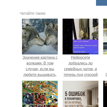
Читайте также
Значение картина с
Нейросети
волками. В том
добрались до
случае, если вы
семейных чатов, и
любите вышивать,
теперь под угрозой
то наверняка
мамины нервы.
задумывались о
том, что означает та
или иная вышитая
вами картина.