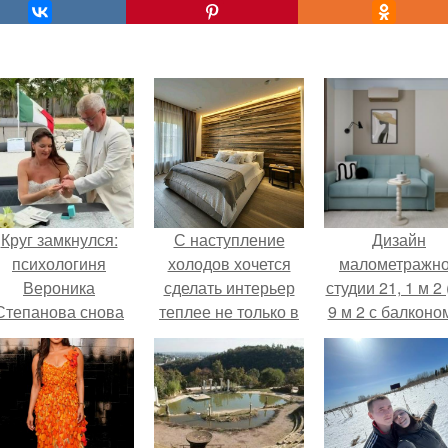
Круг замкнулся:
С наступление
Дизайн
психологиня
холодов хочется
малометражн
Вероника
сделать интерьер
студии 21, 1 м 2 
Степанова снова
теплее не только в
9 м 2 с балконом
вышла замуж за
визуальном плане.
Краснодаре.
собственного
бывшего мужа.