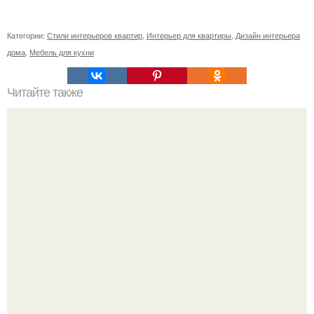
Категории:
Стили интерьеров квартир
,
Интерьер для квартиры
,
Дизайн интерьера
дома
,
Мебель для кухни
Читайте также
Резьба по дереву в стиле барокко. Резьба по дереву:
стилистические направления и характерные узоры.