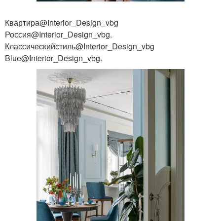
Квартира@Interior_Design_vbg
Россия@Interior_Design_vbg.
Классическийстиль@Interior_Design_vbg
Blue@Interior_Design_vbg.