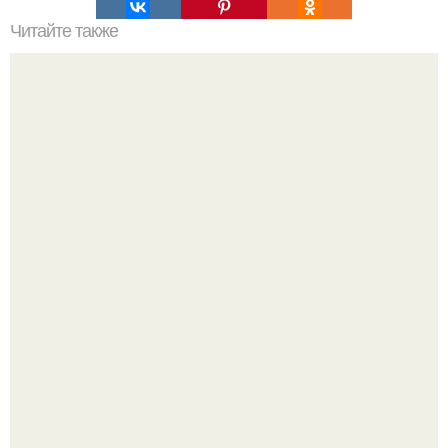
Читайте также
Сколько сохнут обои на флизелиновой основе после
поклейки. Когда высохнет клей?
Выходные в Тобольске провели.