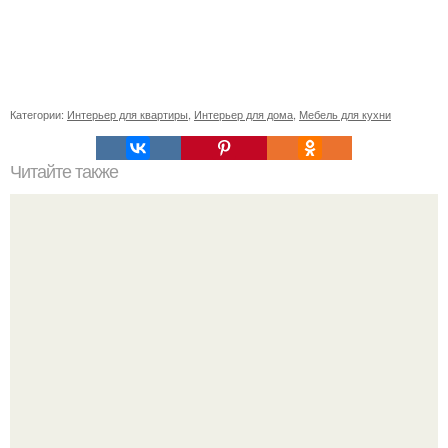
Категории:
Интерьер для квартиры
,
Интерьер для дома
,
Мебель для кухни
Читайте также
Как приготовить гипс для заливки форм. Как разводить
гипс: Все о приготовлении идеального раствора