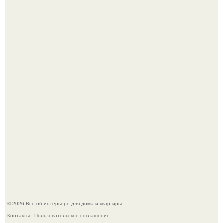
Привет всем дизайнерам интерьеров и не только!
5 ошибок в планировке, из-за которых вы теряете метры.
© 2026 Всё об интерьере для дома и квартиры
Контакты
Пользовательское соглашение