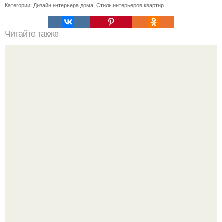
Категории:
Дизайн интерьера дома
,
Стили интерьеров квартир
Читайте также
Некоторые утверждают, что камни безмолвны!
Маленькая, но практичная квартира у моря 48 кв.