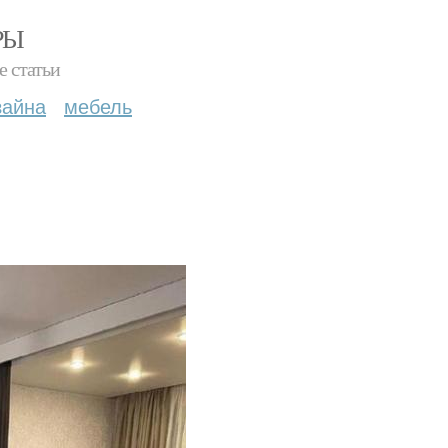
РЫ
е статьи
зайна
мебель