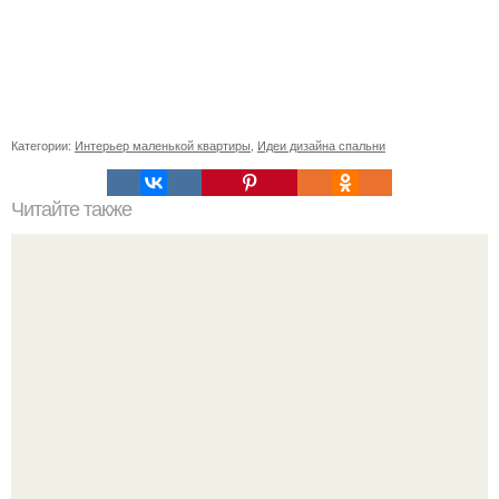
Категории:
Интерьер маленькой квартиры
,
Идеи дизайна спальни
Читайте также
Деревенский дом. Давно читаю истории на этом сайте.