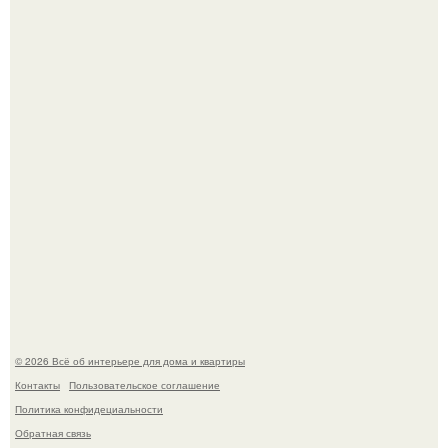
Дримскроллинг - новый формат мечтательности.
5 ошибок в планировке, из-за которых вы теряете метры.
© 2026 Всё об интерьере для дома и квартиры
Контакты
Пользовательское соглашение
Политика конфидециальности
Обратная связь