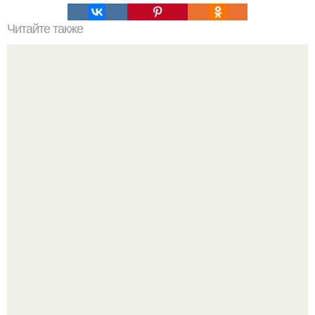
Читайте также
Резьба по дереву в стиле барокко. Резьба по дереву:
стилистические направления и характерные узоры.
Почему в советских квартирах ставили сразу две