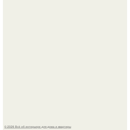
Сокровища из Hoff.
Эко - панно "Песочный Берег":
© 2026 Всё об интерьере для дома и квартиры