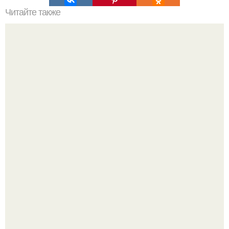
Читайте также
Шкаф купе с обувницей в прихожую. С чего следует
начинать?
Почему в советских квартирах ставили сразу две