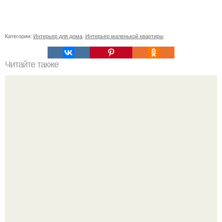
Категории:
Интерьер для дома
,
Интерьер маленькой квартиры
Читайте также
Почему деньги не задерживаются в доме. Ошибки,
которые приводят к отсутствию денег