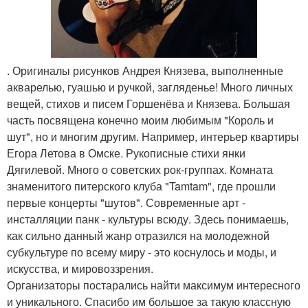
. Оригиналы рисунков Андрея Князева, выполненные
акварелью, гуашью и ручкой, загляденье! Много личных
вещей, стихов и писем Горшенёва и Князева. Большая
часть посвящена конечно моим любимым "Король и
шут", но и многим другим. Например, интерьер квартиры
Егора Летова в Омске. Рукописные стихи янки
Дягилевой. Много о советских рок-группах. Комната
знаменитого питерского клуба "Tamtam", где прошли
первые концерты "шутов". Современные арт -
инсталляции панк - культуры всюду. Здесь понимаешь,
как сильно данный жанр отразился на молодежной
субкультуре по всему миру - это коснулось и моды, и
искусства, и мировоззрения.
Организаторы постарались найти максимум интересного
и уникального. Спасибо им большое за такую классную