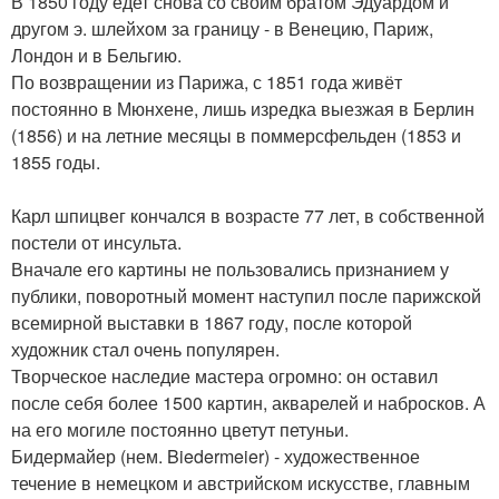
В 1850 году едет снова со своим братом Эдуардом и
другом э. шлейхом за границу - в Венецию, Париж,
Лондон и в Бельгию.
По возвращении из Парижа, с 1851 года живёт
постоянно в Мюнхене, лишь изредка выезжая в Берлин
(1856) и на летние месяцы в поммерсфельден (1853 и
1855 годы.
Карл шпицвег кончался в возрасте 77 лет, в собственной
постели от инсульта.
Вначале его картины не пользовались признанием у
публики, поворотный момент наступил после парижской
всемирной выставки в 1867 году, после которой
художник стал очень популярен.
Творческое наследие мастера огромно: он оставил
после себя более 1500 картин, акварелей и набросков. А
на его могиле постоянно цветут петуньи.
Бидермайер (нем. Biedermeier) - художественное
течение в немецком и австрийском искусстве, главным