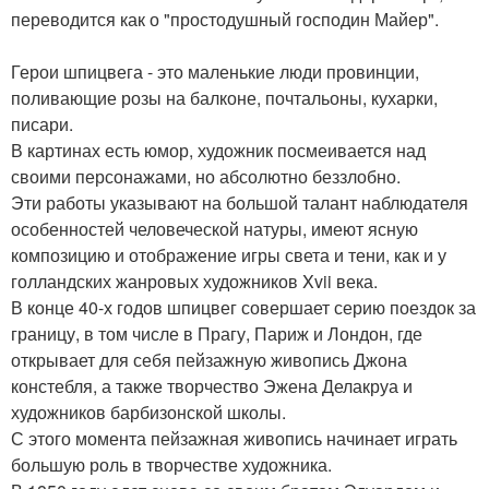
переводится как о "простодушный господин Майер".
Герои шпицвега - это маленькие люди провинции,
поливающие розы на балконе, почтальоны, кухарки,
писари.
В картинах есть юмор, художник посмеивается над
своими персонажами, но абсолютно беззлобно.
Эти работы указывают на большой талант наблюдателя
особенностей человеческой натуры, имеют ясную
композицию и отображение игры света и тени, как и у
голландских жанровых художников Xvii века.
В конце 40-х годов шпицвег совершает серию поездок за
границу, в том числе в Прагу, Париж и Лондон, где
открывает для себя пейзажную живопись Джона
констебля, а также творчество Эжена Делакруа и
художников барбизонской школы.
С этого момента пейзажная живопись начинает играть
большую роль в творчестве художника.