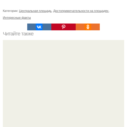
Категории:
Центральная площадь
,
Достопримечательности на площадях
,
Интересные факты
Читайте также
Ваза из бутылки. Приступаем к уроку