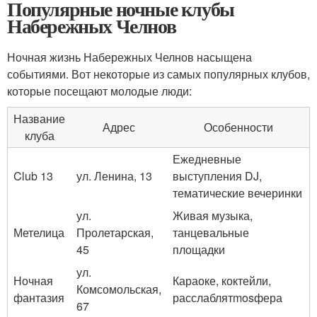
Популярные ночные клубы
Набережных Челнов
Ночная жизнь Набережных Челнов насыщена
событиями. Вот некоторые из самых популярных клубов,
которые посещают молодые люди:
Название
Адрес
Особенности
клуба
Ежедневные
Club 13
ул. Ленина, 13
выступления DJ,
тематические вечеринки
ул.
Живая музыка,
Метелица
Пролетарская,
танцевальные
45
площадки
ул.
Ночная
Караоке, коктейли,
Комсомольская,
фантазия
расслаблятmosфера
67