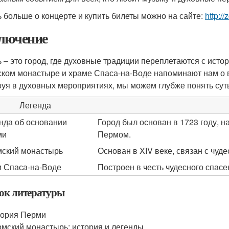
ь больше о концерте и купить билеты можно на сайте:
http:/
лючение
 – это город, где духовные традиции переплетаются с истор
ком монастыре и храме Спаса-на-Воде напоминают нам о 
вуя в духовных мероприятиях, мы можем глубже понять суть
Легенда
нда об основании
Город был основан в 1723 году, 
ми
Пермом.
ский монастырь
Основан в XIV веке, связан с чу
 Спаса-на-Воде
Построен в честь чудесного спасе
ок литературы
тория Перми
мский монастырь: история и легенды