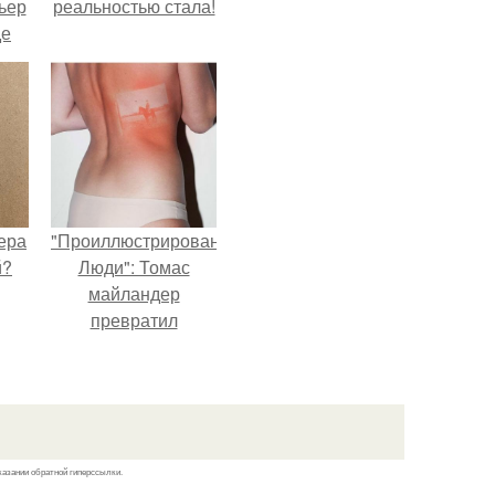
ьер
реальностью стала!
де
ера
"Проиллюстрированные
й?
Люди": Томас
майландер
превратил
солнечные ожоги в
арт - объект.
казании обратной гиперссылки.