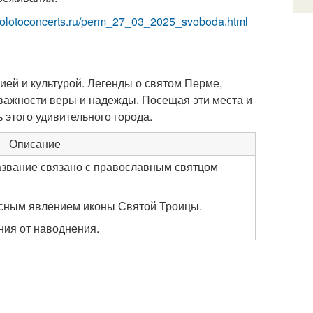
/zolotoconcerts.ru/perm_27_03_2025_svoboda.html
ией и культурой. Легенды о святом Перме,
важности веры и надежды. Посещая эти места и
 этого удивительного города.
Описание
название связано с православным святцом
десным явлением иконы Святой Троицы.
ния от наводнения.