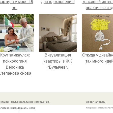
вартира у моря 48
для вдохновения!
красивый интер
кв.
практически г
угодно.
Круг замкнулся:
Визуализация
Откуда у дизайн
психологиня
квартиры в ЖК
так много иде
Вероника
"Булычев".
Степанова снова
вышла замуж за
собственного
бывшего мужа.
онтакты
Пользовательское соглашение
Обратная связь
олитика конфидециальности
Копирование разрешено при у