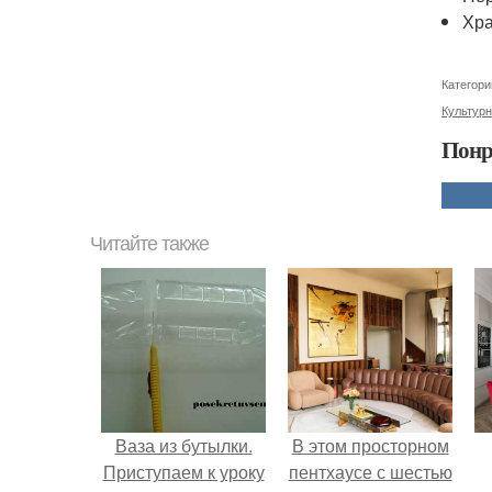
Хра
Категори
Культур
Понр
Читайте также
Ваза из бутылки.
В этом просторном
Приступаем к уроку
пентхаусе с шестью