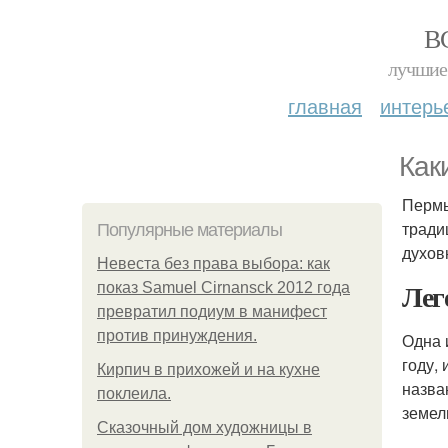
В
лучшие 
главная
интерь
Как
Пермь
тради
Популярные материалы
духов
Невеста без права выбора: как
Лег
показ Samuel Cirnansck 2012 года
превратил подиум в манифест
против принуждения.
Одна 
году,
Кирпич в прихожей и на кухне
назва
поклеила.
земел
Сказочный дом художницы в