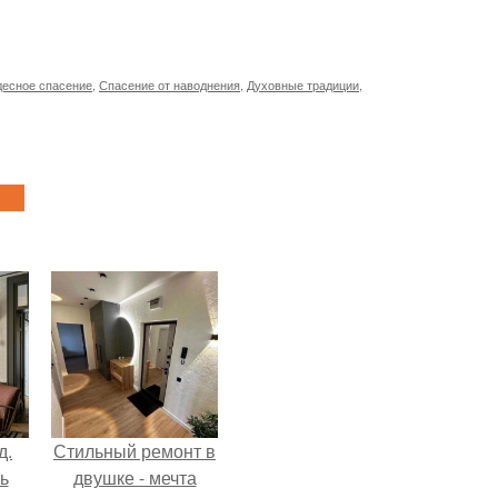
десное спасение
,
Спасение от наводнения
,
Духовные традиции
,
д.
Стильный ремонт в
ь
двушке - мечта