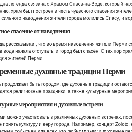
дна легенда связана с Храмом Спаса-на-Воде, который нах
нию, храм был построен в честь чудесного спасения жителе
 сильного наводнения жители города молились Спасу, и вод
ное спасение от наводнения
да рассказывает, что во время наводнения жители Перми с
в вода начала отступать, и город был спасён. С тех пор х
для жителей Перми.
ременные духовные традиции Перми
 продолжает быть городом, где духовные традиции остаютс
дятся религиозные праздники, а также культурные меропри
турные мероприятия и духовные встречи
ми можно участвовать в различных духовных встречах, пос
е понять культуру и веру города. Например, концерт Zoloto,
асным событием для всех, кто любит музыку и духовные пе