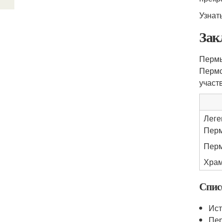
Узнат
Зак
Пермь
Пермс
участ
Леге
Пер
Перм
Храм
Спис
Ис
Пер