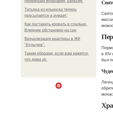
Свято
провинции фландрия, Бельгия.
Татьяна из ильинска теперь
Свято
просыпается и думает:
мисси
Как поставить кровать в спальне.
можно
Влияние обстановки на сон
Пер
Визуализация квартиры в ЖК
"Булычев".
Пермс
в XIV
Таким образом, если вам кажется,
был п
что дома vk.
Чуде
Леген
обрет
монас
Хра