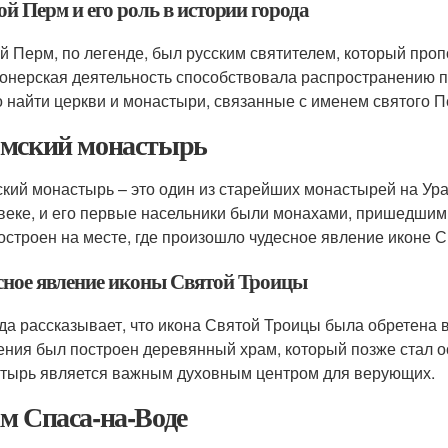
й Перм и его роль в истории города
й Перм, по легенде, был русским святителем, который про
онерская деятельность способствовала распространению пр
 найти церкви и монастыри, связанные с именем святого П
мский монастырь
кий монастырь – это один из старейших монастырей на Ура
 веке, и его первые насельники были монахами, пришедши
остроен на месте, где произошло чудесное явление иконе 
сное явление иконы Святой Троицы
да рассказывает, что икона Святой Троицы была обретена в
ения был построен деревянный храм, который позже стал 
тырь является важным духовным центром для верующих.
м Спаса-на-Воде