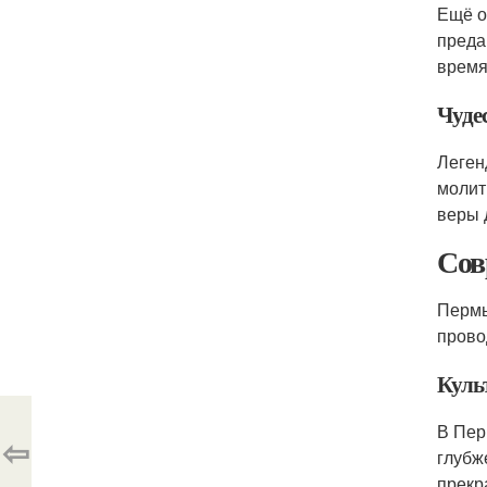
Ещё о
преда
время
Чудес
Леген
молит
веры 
Сов
Пермь
прово
Куль
В Пер
⇦
глубж
прекр