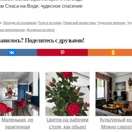
м Спаса-на-Воде: чудесное спасение
и:
Легенда об основании
,
Роли в истории
,
Пермский монастырь
,
Чудесное явление
,
Чу
ные мероприятия
,
Духовные встречи
авилось? Поделитесь с друзьями!
Маленькая, но
Цветок на рабочем
Культурный ко
практичная
столе, как объект
Можно сделат