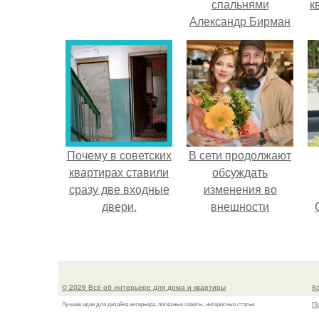
спальнями
к
Александр Бирман
живет со своей
семьей.
Почему в советских
В сети продолжают
квартирах ставили
обсуждать
сразу две входные
изменения во
двери.
внешности
актрисы.
© 2026 Всё об интерьере для дома и квартиры
К
П
Лучшие идеи для дизайна интерьера, полезные советы, интересные статьи