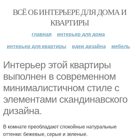
ВСЁ ОБ ИНТЕРЬЕРЕ ДЛЯ ДОМА И
КВАРТИРЫ
главная
интерьер для дома
интерьер для квартиры
идеи дизайна
мебель
Интерьер этой квартиры
выполнен в современном
минималистичном стиле с
элементами скандинавского
дизайна.
В комнате преобладают спокойные натуральные
оттенки: бежевые, серые и зеленые.