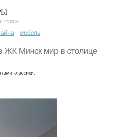
РЫ
е статьи
зайна
мебель
в ЖК Минск мир в столице
нтами классики.