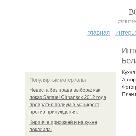
В
лучшие 
главная
интерь
Инт
Бел
Кухня
Автор
Популярные материалы
Фотог
Невеста без права выбора: как
План 
показ Samuel Cirnansck 2012 года
превратил подиум в манифест
против принуждения.
Кирпич в прихожей и на кухне
поклеила.