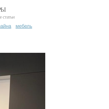
РЫ
е статьи
зайна
мебель