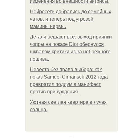
изменения во внешности актрисы.
Нейросети добрались до семейных
чатов, и теперь под угрозой
мамины нервы.
Детали решают всё: выход приянки
чопры на показе Dior обернулся
шквалом критики из-за небрежного
пошива.
Невеста без права выбора: как
показ Samuel Cirnansck 2012 года
превратил подиум в манифест
против принуждения.
Уютная светлая квартира в лучах
солнца.