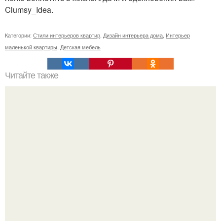
Clumsy_Idea.
Категории:
Стили интерьеров квартир
,
Дизайн интерьера дома
,
Интерьер
маленькой квартиры
,
Детская мебель
Читайте также
Среди сосен. Этот дом словно вырос среди деревьев, и
жизнь здесь течет в собственном ритме - спокойно, без
спешки и лишнего шума.