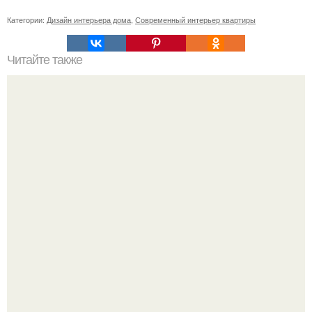
Категории:
Дизайн интерьера дома
,
Современный интерьер квартиры
Читайте также
Резьба по дереву в стиле барокко. Резьба по дереву:
стилистические направления и характерные узоры.