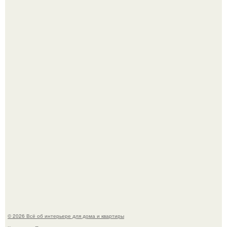
Откуда у дизайнера так много идей?
5 ошибок в планировке, из-за которых вы теряете метры.
© 2026 Всё об интерьере для дома и квартиры