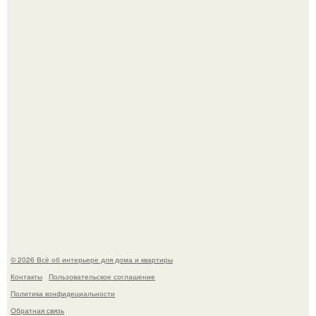
Опишите интерьер кухни в 2-3 словах.
Стало интересно поучаствовать в этом флешмобе -
Artvsartist, хоть он не совсем про рукоделие, а больше
про живопись, рисунок.
© 2026 Всё об интерьере для дома и квартиры
Контакты
Пользовательское соглашение
Политика конфидециальности
Обратная связь