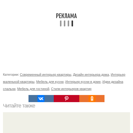
Категории:
Современный интерьер квартиры
,
Дизайн интерьера дома
,
Интерьер
маленькой квартиры
,
Мебель для кухни
,
Интерьер кухни в доме
,
Идеи дизайна
спальни
,
Мебель для гостиной
,
Стили интерьеров квартир
Читайте также