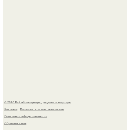
Откуда у дизайнера так много идей?
Привет всем дизайнерам интерьеров и не только!
© 2026 Всё об интерьере для дома и квартиры
Контакты
Пользовательское соглашение
Политика конфидециальности
Обратная связь