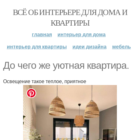
ВСЁ ОБ ИНТЕРЬЕРЕ ДЛЯ ДОМА И
КВАРТИРЫ
главная
интерьер для дома
интерьер для квартиры
идеи дизайна
мебель
До чего же уютная квартира.
Освещение такое теплое, приятное