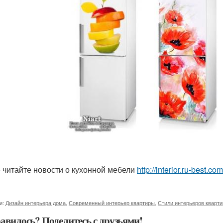
 читайте новости о кухонной мебели
http://interior.ru-best.
и:
Дизайн интерьера дома
,
Современный интерьер квартиры
,
Стили интерьеров кварти
авилось? Поделитесь с друзьями!