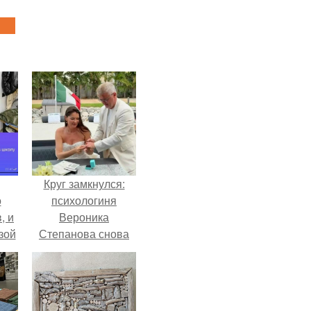
Круг замкнулся:
о
психологиня
, и
Вероника
зой
Степанова снова
ы.
вышла замуж за
собственного
бывшего мужа.