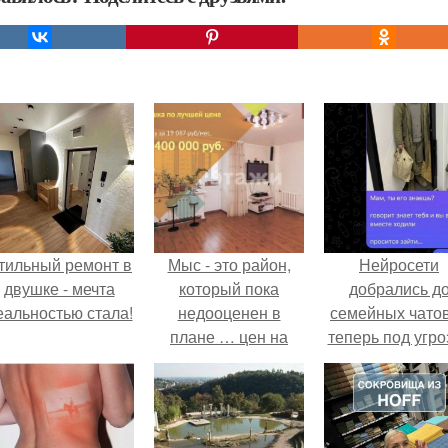
тильный ремонт в
Мыс - это район,
Нейросети
двушке - мечта
который пока
добрались д
еальностью стала!
недооценен в
семейных чатов
плане … цен на
теперь под угро
квартиры!
мамины нерв