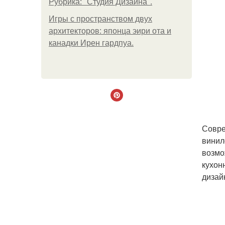
Рубрика: "Студия Дизайна".
Игры с пространством двух
архитекторов: японца эири ота и
канадки Ирен гардпуа.
Совре
винил
возмо
кухон
дизай