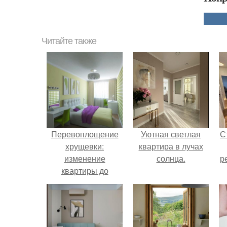
Читайте также
Перевоплощение
Уютная светлая
С
хрущевки:
квартира в лучах
изменение
солнца.
р
квартиры до
неузнаваемости
при помощи
небольшой
перепланировки и