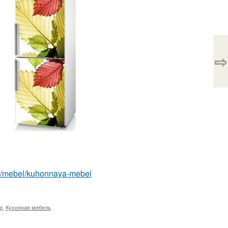
⇨
com/mebel/kuhonnaya-mebel
р
,
Кухонная мебель