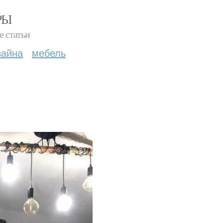
РЫ
е статьи
зайна
мебель