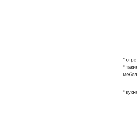
* отр
* так
мебел
* кухн