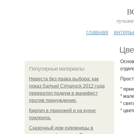
В
лучшие 
главная
интерь
Цве
Основ
отдел
Популярные материалы
Прост
Невеста без права выбора: как
показ Samuel Cirnansck 2012 года
* ярк
превратил подиум в манифест
* мал
против принуждения.
* све
* цве
Кирпич в прихожей и на кухне
поклеила.
Сказочный дом художницы в