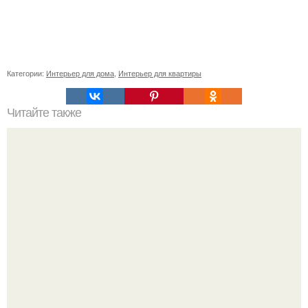
Категории:
Интерьер для дома
,
Интерьер для квартиры
Читайте также
Белая галька в дизайне участка. Белая галька в
ландшафтном дизайне